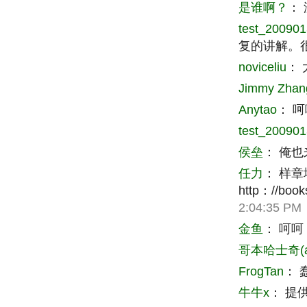
是谁啊？
：
test_20090
复的讲解。
noviceliu
：
Jimmy Zhan
Anytao
：
呵
test_20090
侯垒
：
俺也
任力
：
样章
http：//book
2:04:35 PM
金鱼
：
呵呵
哥本哈士奇(as
FrogTan
：
牛牛x
：
提