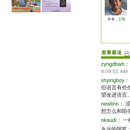
作者：
王翔
已
zyngdbwh
9:09:52 AM
shyingboy
但语言有些
望改进语言
newlinn
：
想怎么和陌
okaudi
：
一
永远的阿哲