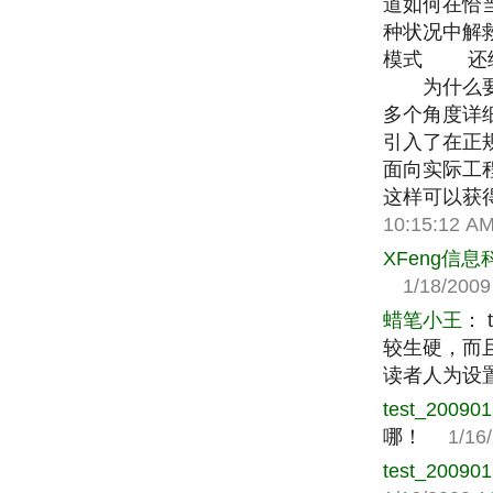
道如何在恰
种状况中解
模式 还给
为什么要在这
多个角度详
引入了在正
面向实际工程
这样可以获
10:15:12 A
XFeng信
1/18/2009 
蜡笔小王
：
较生硬，而
读者人为设
test_20090
哪！
1/16/2
test_20090