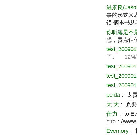
温景良(Jaso
事的形式来
错,俩本书
你听海是不
想，贵点但
test_20090
了。
12/4/2
test_20090
test_20090
test_20090
peida
：
太
天 天
：
真要
任力
：
to 
http：//www.
Evernory
：