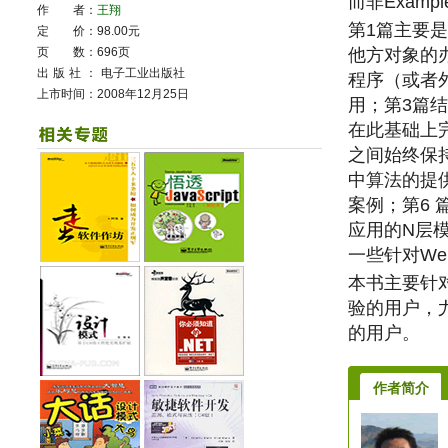
而非Exam
作 者：
王翔
第1篇主要
定 价：98.00元
页 数：696页
他方对象的
出版社：
电子工业出版社
程序（或者
上市时间：2008年12月25日
用；第3篇
在此基础上
之间始终保
中算法的提
案例；第6
应用的N层模
一些针对Web
本书主要针对
验的用户，
的用户。
作者简介