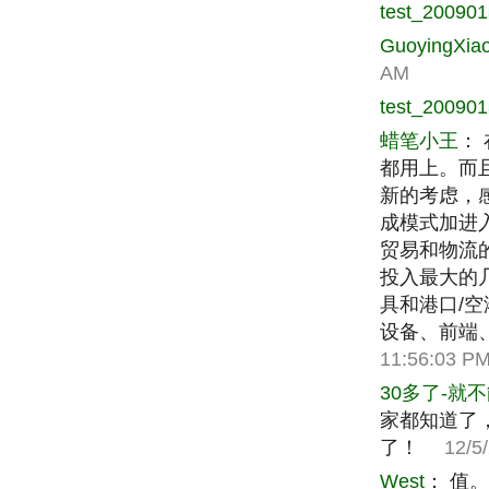
test_20090
GuoyingXia
AM
test_20090
蜡笔小王
：
都用上。而
新的考虑，
成模式加进
贸易和物流
投入最大的
具和港口/
设备、前端
11:56:03 P
30多了-就
家都知道了
了！
12/5/2
West
：
值